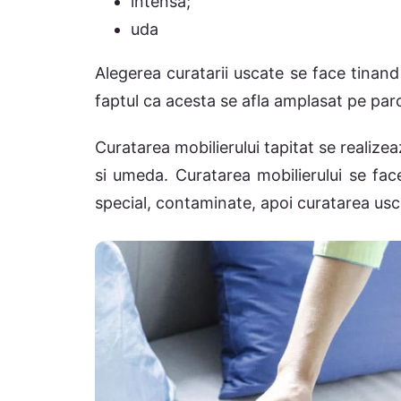
intensa;
uda
Alegerea curatarii uscate se face tinan
faptul ca acesta se afla amplasat pe parc
Curatarea mobilierului tapitat se realize
si umeda. Curatarea mobilierului se fac
special, contaminate, apoi curatarea usca