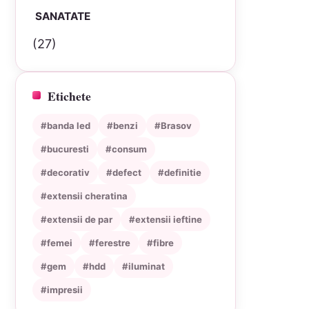
SANATATE
(27)
Etichete
#banda led
#benzi
#Brasov
#bucuresti
#consum
#decorativ
#defect
#definitie
#extensii cheratina
#extensii de par
#extensii ieftine
#femei
#ferestre
#fibre
#gem
#hdd
#iluminat
#impresii