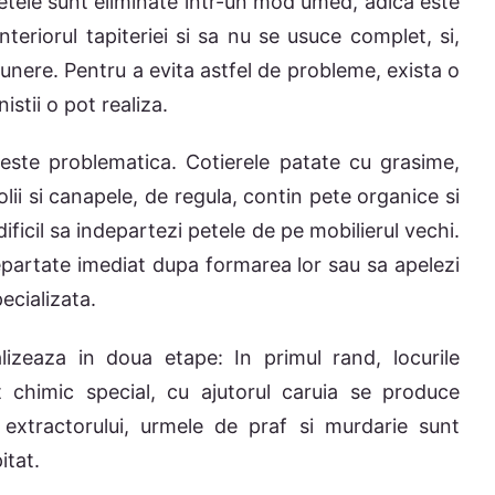
etele sunt eliminate intr-un mod umed, adica este
nteriorul tapiteriei si sa nu se usuce complet, si,
nere. Pentru a evita astfel de probleme, exista o
stii o pot realiza.
 este problematica. Cotierele patate cu grasime,
olii si canapele, de regula, contin pete organice si
ificil sa indepartezi petele de pe mobilierul vechi.
departate imediat dupa formarea lor sau sa apelezi
ecializata.
lizeaza in doua etape: In primul rand, locurile
 chimic special, cu ajutorul caruia se produce
l extractorului, urmele de praf si murdarie sunt
itat.