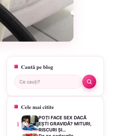
Caută pe blog
Caută:
Cele mai citite
POȚI FACE SEX DACĂ
1
EȘTI GRAVIDĂ? MITURI,
RISCURI ȘI…
De ce cadourile