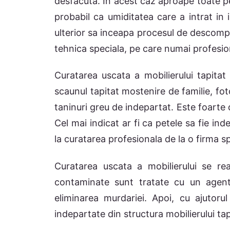
desfacuta. In acest caz aproape toate p
probabil ca umiditatea care a intrat in i
ulterior sa inceapa procesul de descompu
tehnica speciala, pe care numai profesioni
Curatarea uscata a mobilierului tapitat
scaunul tapitat mostenire de familie, fot
taninuri greu de indepartat. Este foarte d
Cel mai indicat ar fi ca petele sa fie in
la curatarea profesionala de la o firma sp
Curatarea uscata a mobilierului se rea
contaminate sunt tratate cu un agent
eliminarea murdariei. Apoi, cu ajutoru
indepartate din structura mobilierului tap