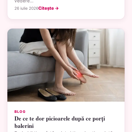
vedere…
Citește →
26 iulie 2026
BLOG
De ce te dor picioarele după ce porți
balerini