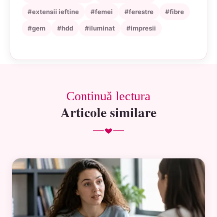
#extensii ieftine
#femei
#ferestre
#fibre
#gem
#hdd
#iluminat
#impresii
Continuă lectura
Articole similare