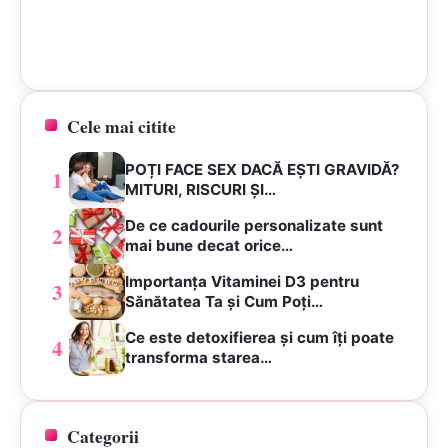
Cele mai citite
POȚI FACE SEX DACĂ EȘTI GRAVIDĂ?
1
MITURI, RISCURI ȘI…
De ce cadourile personalizate sunt
2
mai bune decat orice…
Importanța Vitaminei D3 pentru
3
Sănătatea Ta și Cum Poți…
Ce este detoxifierea și cum îți poate
4
transforma starea…
Categorii