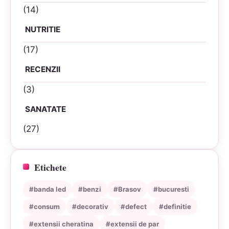
(14)
NUTRITIE
(17)
RECENZII
(3)
SANATATE
(27)
Etichete
#banda led
#benzi
#Brasov
#bucuresti
#consum
#decorativ
#defect
#definitie
#extensii cheratina
#extensii de par