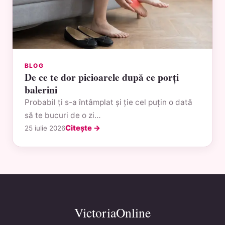
BLOG
De ce te dor picioarele după ce porți
balerini
Probabil ți s-a întâmplat și ție cel puțin o dată
să te bucuri de o zi…
Citește →
25 iulie 2026
VictoriaOnline