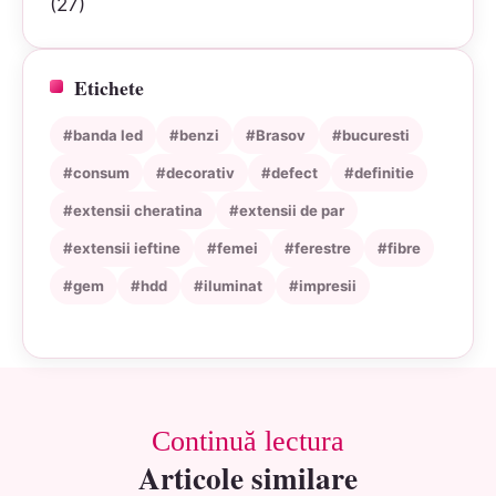
(27)
Etichete
#banda led
#benzi
#Brasov
#bucuresti
#consum
#decorativ
#defect
#definitie
#extensii cheratina
#extensii de par
#extensii ieftine
#femei
#ferestre
#fibre
#gem
#hdd
#iluminat
#impresii
Continuă lectura
Articole similare