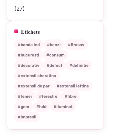
(27)
Etichete
#banda led
#benzi
#Brasov
#bucuresti
#consum
#decorativ
#defect
#definitie
#extensii cheratina
#extensii de par
#extensii ieftine
#femei
#ferestre
#fibre
#gem
#hdd
#iluminat
#impresii