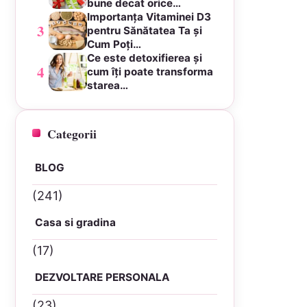
bune decat orice…
Importanța Vitaminei D3
3
pentru Sănătatea Ta și
Cum Poți…
Ce este detoxifierea și
4
cum îți poate transforma
starea…
Categorii
BLOG
(241)
Casa si gradina
(17)
DEZVOLTARE PERSONALA
(23)