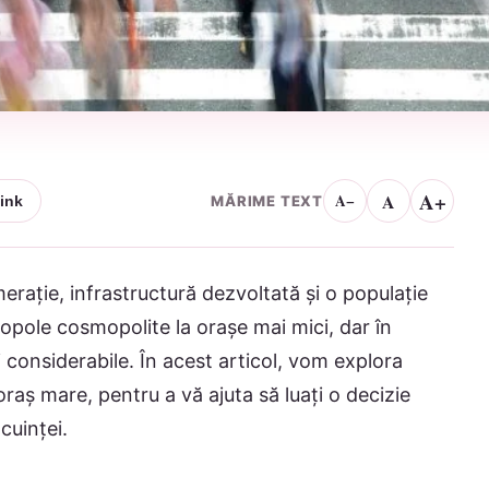
A+
A
A−
MĂRIME TEXT
ink
rație, infrastructură dezvoltată și o populație
pole cosmopolite la orașe mai mici, dar în
ți considerabile. În acest articol, vom explora
 oraș mare, pentru a vă ajuta să luați o decizie
cuinței.