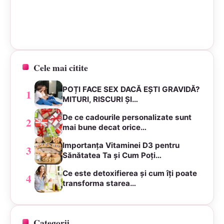
Cele mai citite
POȚI FACE SEX DACĂ EȘTI GRAVIDĂ?
1
MITURI, RISCURI ȘI…
De ce cadourile personalizate sunt
2
mai bune decat orice…
Importanța Vitaminei D3 pentru
3
Sănătatea Ta și Cum Poți…
Ce este detoxifierea și cum îți poate
4
transforma starea…
Categorii