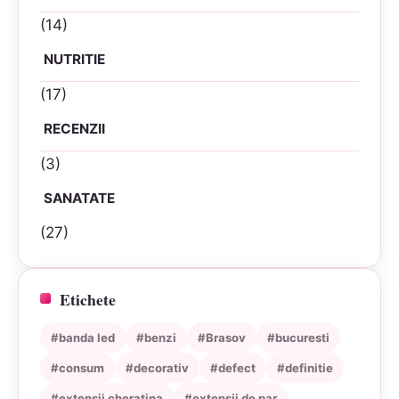
(14)
NUTRITIE
(17)
RECENZII
(3)
SANATATE
(27)
Etichete
#banda led
#benzi
#Brasov
#bucuresti
#consum
#decorativ
#defect
#definitie
#extensii cheratina
#extensii de par