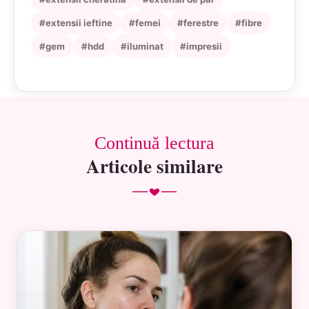
#extensii ieftine
#femei
#ferestre
#fibre
#gem
#hdd
#iluminat
#impresii
Continuă lectura
Articole similare