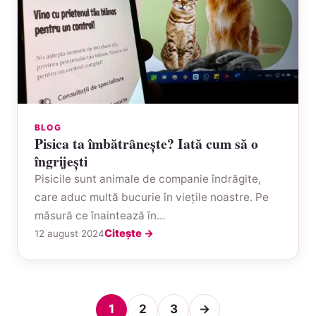
BLOG
Pisica ta îmbătrânește? Iată cum să o
îngrijești
Pisicile sunt animale de companie îndrăgite,
care aduc multă bucurie în viețile noastre. Pe
măsură ce înaintează în…
Citește →
12 august 2024
1
2
3
→