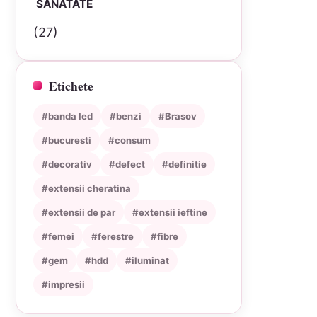
SANATATE
(27)
Etichete
#banda led
#benzi
#Brasov
#bucuresti
#consum
#decorativ
#defect
#definitie
#extensii cheratina
#extensii de par
#extensii ieftine
#femei
#ferestre
#fibre
#gem
#hdd
#iluminat
#impresii