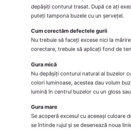
depășiți conturul trasat. După ce ați exe
puteți tampona buzele cu un șervețel.
Cum corectăm defectele gurii
Nu trebuie să faceți excese nici la mărire
corectare, trebuie să aplicați fond de te
Gura mică
Nu depășiți conturul natural al buzelor c
colori luminoase, acestea dau volum buz
lumină în centrul buzelor cu un gloss sau 
Gura mare
Se acoperă excesul cu aceeași culoare de
se întinde rujul și se desenează noua linie