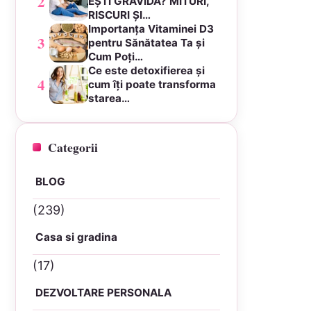
2
EȘTI GRAVIDĂ? MITURI,
RISCURI ȘI…
Importanța Vitaminei D3
3
pentru Sănătatea Ta și
Cum Poți…
Ce este detoxifierea și
4
cum îți poate transforma
starea…
Categorii
BLOG
(239)
Casa si gradina
(17)
DEZVOLTARE PERSONALA