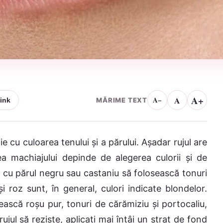
A+
A
A−
MĂRIME TEXT
ink
e cu culoarea tenului și a părului. Așadar rujul are
a machiajului depinde de alegerea culorii și de
e cu părul negru sau castaniu să folosească tonuri
 roz sunt, în general, culori indicate blondelor.
ească roșu pur, tonuri de cărămiziu și portocaliu,
rujul să reziste, aplicați mai întâi un strat de fond