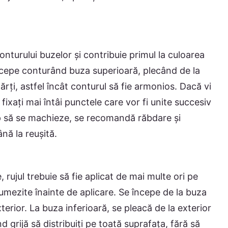
onturului buzelor și contribuie primul la culoarea
 începe conturând buza superioară, plecând de la
părți, astfel încât conturul să fie armonios. Dacă vi
e, fixați mai întâi punctele care vor fi unite succesiv
ep să se machieze, se recomandă răbdare și
nă la reușită.
 rujul trebuie să fie aplicat de mai multe ori pe
 umezite înainte de aplicare. Se începe de la buza
erior. La buza inferioară, se pleacă de la exterior
d grijă să distribuiți pe toată suprafața, fără să