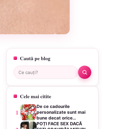
Caută pe blog
Caută:
Cele mai citite
De ce cadourile
1
personalizate sunt mai
bune decat orice…
POȚI FACE SEX DACĂ