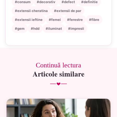
#consum
#decorativ
#defect
#definitie
#extensii cheratina
#extensii de par
#extensii ieftine
#femei
#ferestre
#fibre
#gem
#hdd
#iluminat
#impresii
Continuă lectura
Articole similare