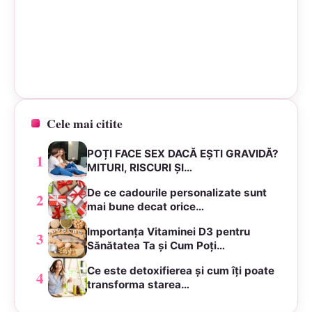
Cele mai citite
POȚI FACE SEX DACĂ EȘTI GRAVIDĂ?
1
MITURI, RISCURI ȘI…
De ce cadourile personalizate sunt
2
mai bune decat orice…
Importanța Vitaminei D3 pentru
3
Sănătatea Ta și Cum Poți…
Ce este detoxifierea și cum îți poate
4
transforma starea…