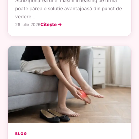
Achiziționarea unei mașini în leasing pe firmă
poate părea o soluție avantajoasă din punct de
vedere…
Citește →
26 iulie 2026
BLOG