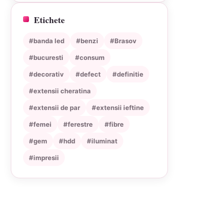
Etichete
#banda led
#benzi
#Brasov
#bucuresti
#consum
#decorativ
#defect
#definitie
#extensii cheratina
#extensii de par
#extensii ieftine
#femei
#ferestre
#fibre
#gem
#hdd
#iluminat
#impresii