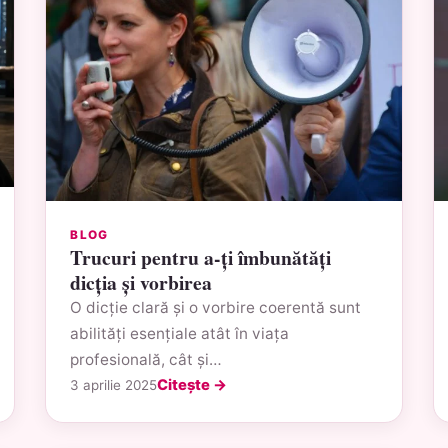
BLOG
Trucuri pentru a-ți îmbunătăți
dicția și vorbirea
O dicție clară și o vorbire coerentă sunt
abilități esențiale atât în viața
profesională, cât și…
Citește →
3 aprilie 2025