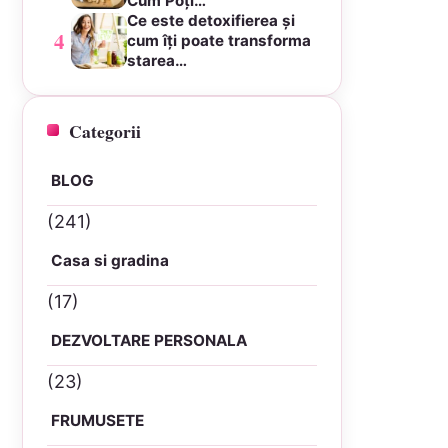
Cum Poți…
Ce este detoxifierea și
4
cum îți poate transforma
starea…
Categorii
BLOG
(241)
Casa si gradina
(17)
DEZVOLTARE PERSONALA
(23)
FRUMUSETE