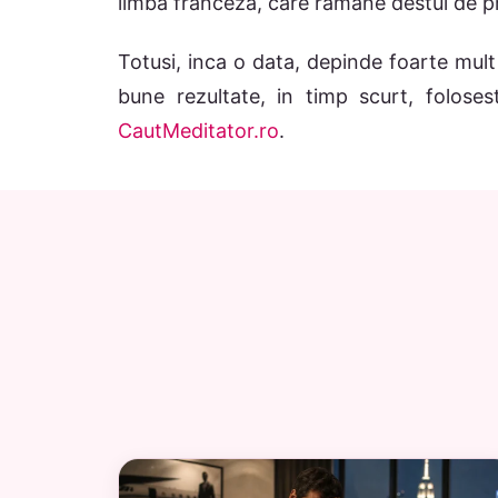
limba franceza, care ramane destul de pr
Totusi, inca o data, depinde foarte mult 
bune rezultate, in timp scurt, folose
CautMeditator.ro
.