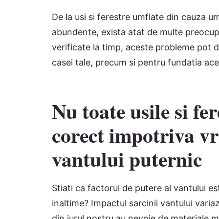
De la usi si ferestre umflate din cauza umi
abundente, exista atat de multe preocup
verificate la timp, aceste probleme pot 
casei tale, precum si pentru fundatia ace
Nu toate usile si fe
corect impotriva vr
vantului puternic
Stiati ca factorul de putere al vantului 
inaltime? Impactul sarcinii vantului variaza
din jurul nostru au nevoie de materiale m