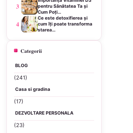
Importanța Vitaminei D3
3
pentru Sănătatea Ta și
Cum Poți…
Ce este detoxifierea și
4
cum îți poate transforma
starea…
Categorii
BLOG
(241)
Casa si gradina
(17)
DEZVOLTARE PERSONALA
(23)