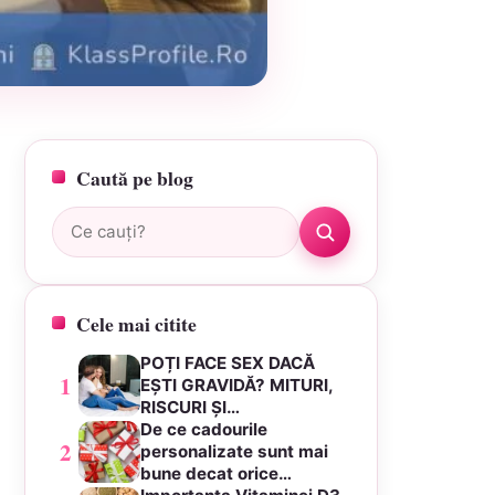
Caută pe blog
Caută:
Cele mai citite
POȚI FACE SEX DACĂ
1
EȘTI GRAVIDĂ? MITURI,
RISCURI ȘI…
De ce cadourile
2
personalizate sunt mai
bune decat orice…