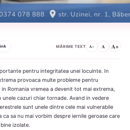
A+
A
A−
MĂRIME TEXT
ink
mportante pentru integritatea unei locuinte. In
 extrema provoaca multe probleme pentru
r si in Romania vremea a devenit tot mai extrema,
 in unele cazuri chiar tornade. Avand in vedere
 ferestrele sunt unele dintre cele mai vulnerabile
ta ca sa nu mai vorbim despre iernile geroase care
bine izolate.