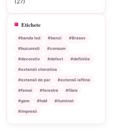
(27)
Etichete
#banda led
#benzi
#Brasov
#bucuresti
#consum
#decorativ
#defect
#definitie
#extensii cheratina
#extensii de par
#extensii ieftine
#femei
#ferestre
#fibre
#gem
#hdd
#iluminat
#impresii