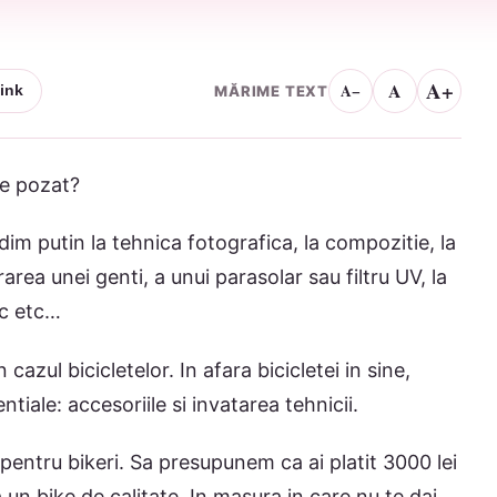
A+
A
A−
MĂRIME TEXT
ink
de pozat?
dim putin la tehnica fotografica, la compozitie, la
area unei genti, a unui parasolar sau filtru UV, la
tc etc…
cazul bicicletelor. In afara bicicletei in sine,
iale: accesoriile si invatarea tehnicii.
pentru bikeri. Sa presupunem ca ai platit 3000 lei
a un bike de calitate. In masura in care nu te dai