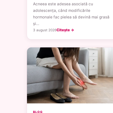
Acneea este adesea asociată cu
adolescența, când modificările
hormonale fac pielea să devină mai grasă
și…
Citește →
3 august 2026
BLOG