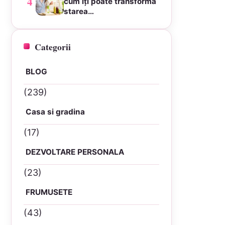
4
cum îți poate transforma
starea…
Categorii
BLOG
(239)
Casa si gradina
(17)
DEZVOLTARE PERSONALA
(23)
FRUMUSETE
(43)