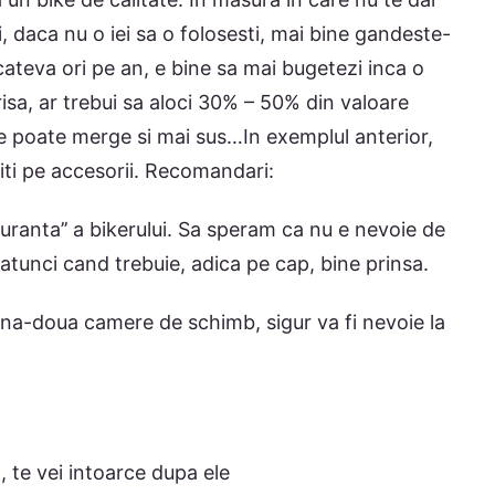
, daca nu o iei sa o folosesti, mai bine gandeste-
e cateva ori pe an, e bine sa mai bugetezi inca o
isa, ar trebui sa aloci 30% – 50% din valoare
se poate merge si mai sus…In exemplul anterior,
uiti pe accesorii. Recomandari:
guranta’’ a bikerului. Sa speram ca nu e nevoie de
i atunci cand trebuie, adica pe cap, bine prinsa.
 una-doua camere de schimb, sigur va fi nevoie la
, te vei intoarce dupa ele