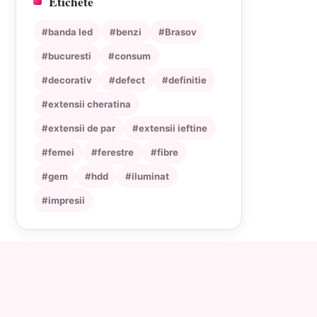
Etichete
#banda led
#benzi
#Brasov
#bucuresti
#consum
#decorativ
#defect
#definitie
#extensii cheratina
#extensii de par
#extensii ieftine
#femei
#ferestre
#fibre
#gem
#hdd
#iluminat
#impresii