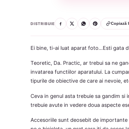
DISTRIBUIE
Copiază l
Ei bine, ti-ai luat aparat foto…Esti gata 
Teoretic, Da. Practic, ar trebui sa ne gan
invatarea functiilor aparatului. La cumpar
tipurile de obiective de care ai nevoie, e
Ceva in genul asta trebuie sa gandim si in 
trebuie avute in vedere doua aspecte esent
Accesoriile sunt deosebit de importante 
pe o bicicleta, un pret care iti da acces l