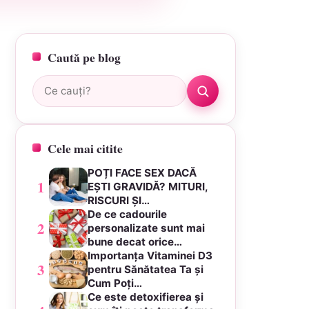
Caută pe blog
Caută:
Cele mai citite
POȚI FACE SEX DACĂ
1
EȘTI GRAVIDĂ? MITURI,
RISCURI ȘI…
De ce cadourile
2
personalizate sunt mai
bune decat orice…
Importanța Vitaminei D3
3
pentru Sănătatea Ta și
Cum Poți…
Ce este detoxifierea și