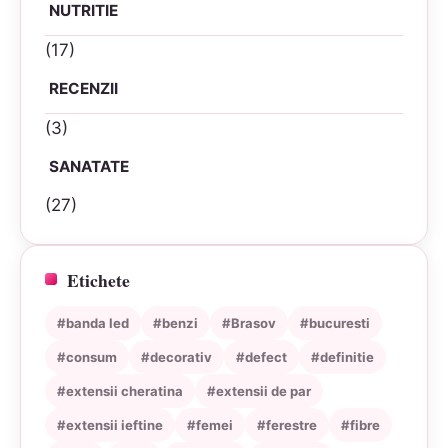
NUTRITIE
(17)
RECENZII
(3)
SANATATE
(27)
Etichete
#banda led
#benzi
#Brasov
#bucuresti
#consum
#decorativ
#defect
#definitie
#extensii cheratina
#extensii de par
#extensii ieftine
#femei
#ferestre
#fibre