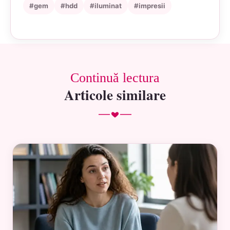
#gem
#hdd
#iluminat
#impresii
Continuă lectura
Articole similare