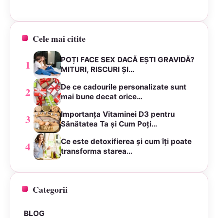
Cele mai citite
POȚI FACE SEX DACĂ EȘTI GRAVIDĂ?
1
MITURI, RISCURI ȘI…
De ce cadourile personalizate sunt
2
mai bune decat orice…
Importanța Vitaminei D3 pentru
3
Sănătatea Ta și Cum Poți…
Ce este detoxifierea și cum îți poate
4
transforma starea…
Categorii
BLOG