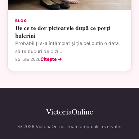
BLOG
De ce te dor picioarele după ce porți
balerini
Probabil ți s-a întâmplat și ție cel puțin o dată
să te bucuri de o zi…
Citește →
25 iulie 2026
VictoriaOnline
© 2026 VictoriaOnline. Toate drepturile rezervate.