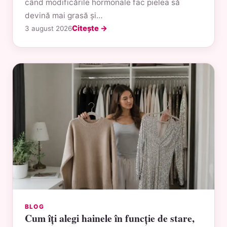
când modificările hormonale fac pielea să
devină mai grasă și…
Citește →
3 august 2026
BLOG
Cum îți alegi hainele în funcție de stare,