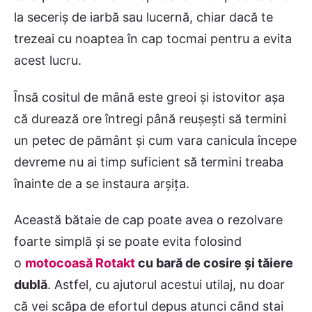
la seceriş de iarbă sau lucernă, chiar dacă te
trezeai cu noaptea în cap tocmai pentru a evita
acest lucru.
Însă cositul de mână este greoi şi istovitor aşa
că durează ore întregi până reuşeşti să termini
un petec de pământ şi cum vara canicula începe
devreme nu ai timp suficient să termini treaba
înainte de a se instaura arşiţa.
Această bătaie de cap poate avea o rezolvare
foarte simplă şi se poate evita folosind
o
motocoasă Rotakt
cu bară de cosire şi tăiere
dublă
. Astfel, cu ajutorul acestui utilaj, nu doar
că vei scăpa de efortul depus atunci când stai