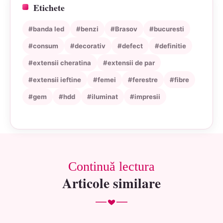
Etichete
#banda led
#benzi
#Brasov
#bucuresti
#consum
#decorativ
#defect
#definitie
#extensii cheratina
#extensii de par
#extensii ieftine
#femei
#ferestre
#fibre
#gem
#hdd
#iluminat
#impresii
Continuă lectura
Articole similare