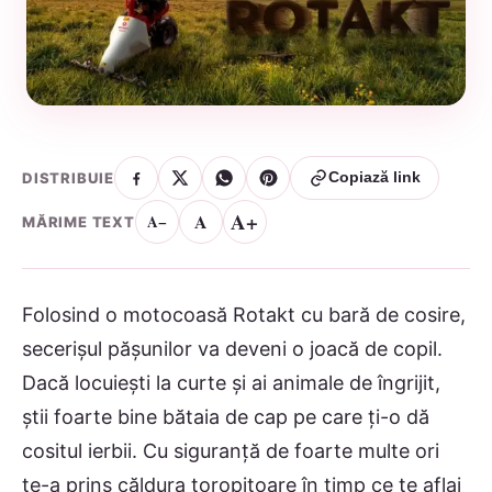
DISTRIBUIE
Copiază link
A+
A
A−
MĂRIME TEXT
Folosind o motocoasă Rotakt cu bară de cosire,
secerişul păşunilor va deveni o joacă de copil.
Dacă locuieşti la curte şi ai animale de îngrijit,
ştii foarte bine bătaia de cap pe care ţi-o dă
cositul ierbii. Cu siguranţă de foarte multe ori
te-a prins căldura toropitoare în timp ce te aflai