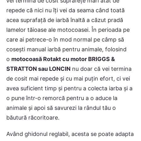
vei termina de cosit suprafeţe mari atât de
repede că nici nu îţi vei da seama când toată
acea suprafaţă de iarbă înaltă a căzut pradă
lamelor tăioase ale motocoasei. În perioada pe
care ai petrece-o în mod normal pe câmp să
coseşti manual iarbă pentru animale, folosind
o
motocoasă Rotakt cu motor BRIGGS &
STRATTON sau LONCIN
nu doar că vei termina
de cosit mai repede şi cu mai puţin efort, ci vei
avea suficient timp şi pentru a colecta iarba şi a
o pune într-o remorcă pentru a o aduce la
animale şi apoi să savurezi la rândul tău o
băutură răcoritoare.
Având ghidonul reglabil, acesta se poate adapta