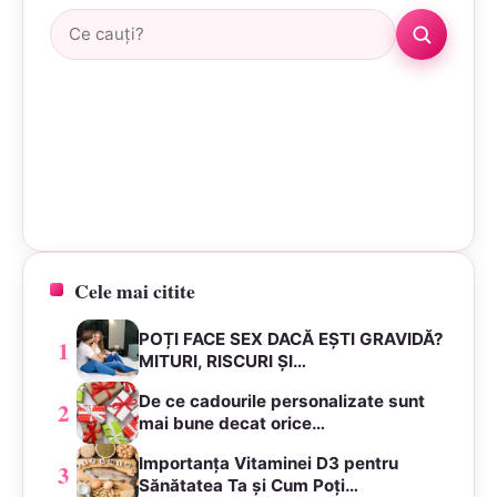
Caută:
Cele mai citite
POȚI FACE SEX DACĂ EȘTI GRAVIDĂ?
1
MITURI, RISCURI ȘI…
De ce cadourile personalizate sunt
2
mai bune decat orice…
Importanța Vitaminei D3 pentru
3
Sănătatea Ta și Cum Poți…