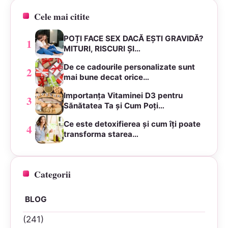
Cele mai citite
POȚI FACE SEX DACĂ EȘTI GRAVIDĂ?
1
MITURI, RISCURI ȘI…
De ce cadourile personalizate sunt
2
mai bune decat orice…
Importanța Vitaminei D3 pentru
3
Sănătatea Ta și Cum Poți…
Ce este detoxifierea și cum îți poate
4
transforma starea…
Categorii
BLOG
(241)