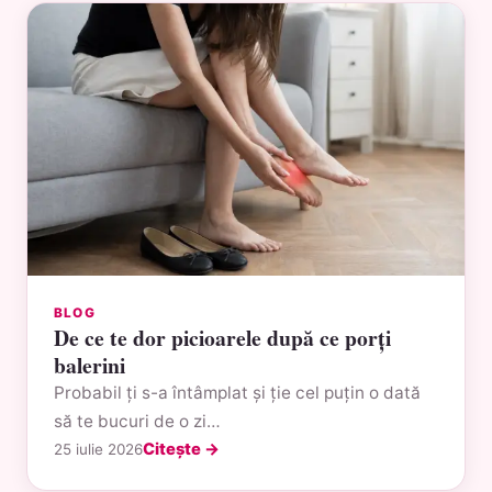
BLOG
De ce te dor picioarele după ce porți
balerini
Probabil ți s-a întâmplat și ție cel puțin o dată
să te bucuri de o zi…
Citește →
25 iulie 2026