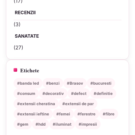
(17)
RECENZII
(3)
SANATATE
(27)
Etichete
#banda led
#benzi
#Brasov
#bucuresti
#consum
#decorativ
#defect
#definitie
#extensii cheratina
#extensii de par
#extensii ieftine
#femei
#ferestre
#fibre
#gem
#hdd
#iluminat
#impresii