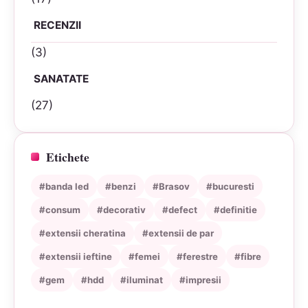
RECENZII
(3)
SANATATE
(27)
Etichete
#banda led
#benzi
#Brasov
#bucuresti
#consum
#decorativ
#defect
#definitie
#extensii cheratina
#extensii de par
#extensii ieftine
#femei
#ferestre
#fibre
#gem
#hdd
#iluminat
#impresii