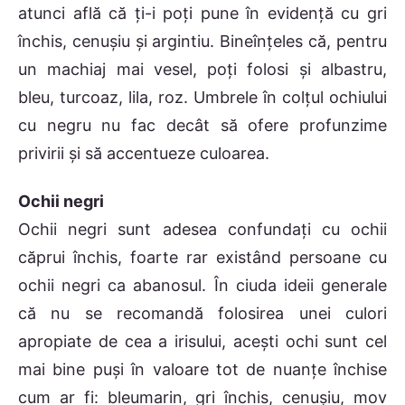
atunci află că ţi-i poţi pune în evidenţă cu gri
închis, cenuşiu şi argintiu. Bineînţeles că, pentru
un machiaj mai vesel, poţi folosi şi albastru,
bleu, turcoaz, lila, roz. Umbrele în colţul ochiului
cu negru nu fac decât să ofere profunzime
privirii şi să accentueze culoarea.
Ochii negri
Ochii negri sunt adesea confundaţi cu ochii
căprui închis, foarte rar existând persoane cu
ochii negri ca abanosul. În ciuda ideii generale
că nu se recomandă folosirea unei culori
apropiate de cea a irisului, aceşti ochi sunt cel
mai bine puşi în valoare tot de nuanţe închise
cum ar fi: bleumarin, gri închis, cenuşiu, mov