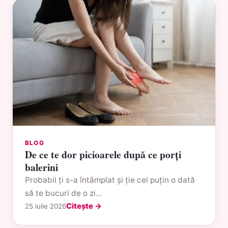
BLOG
De ce te dor picioarele după ce porți
balerini
Probabil ți s-a întâmplat și ție cel puțin o dată
să te bucuri de o zi…
Citește →
25 iulie 2026