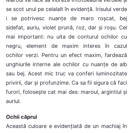
se scot unul pe celalalt în evidenţă. Irisului verde
i se potrivesc nuanţe de maro roşcat, bej
sidefat, auriu, violet prună, roz, dar şi roşu. Cel
mai important: nu uita de conturul ochilor cu
negru, element de maxim interes în cazul
ochilor verzi. Pentru un efect maxim, fardează
unghiurile interne ale ochilor cu nuanţe de alb
sau bej. Acest mic truc va conferi luminozitate
privirii, dar şi profunzime. Ca sa fii sigura că faci
furori, foloseşte cat mai des: maroul, argintiul şi
auriul.
Ochii căprui
Această culoare e evidenţiată de un machiaj în