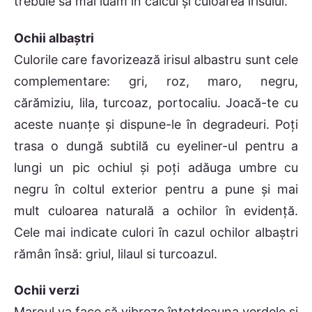
trebuie să mai luam în calcul şi culoarea irisului.
Ochii albaştri
Culorile care favorizează irisul albastru sunt cele
complementare: gri, roz, maro, negru,
cărămiziu, lila, turcoaz, portocaliu. Joacă-te cu
aceste nuanţe şi dispune-le în degradeuri. Poţi
trasa o dungă subtilă cu eyeliner-ul pentru a
lungi un pic ochiul şi poţi adăuga umbre cu
negru în coltul exterior pentru a pune şi mai
mult culoarea naturală a ochilor în evidenţă.
Cele mai indicate culori în cazul ochilor albaştri
rămân însă: griul, lilaul si turcoazul.
Ochii verzi
Maroul va face să vibreze întotdeauna verdele şi