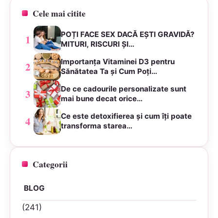
Cele mai citite
POȚI FACE SEX DACĂ EȘTI GRAVIDĂ?
1
MITURI, RISCURI ȘI…
Importanța Vitaminei D3 pentru
2
Sănătatea Ta și Cum Poți…
De ce cadourile personalizate sunt
3
mai bune decat orice…
Ce este detoxifierea și cum îți poate
4
transforma starea…
Categorii
BLOG
(241)