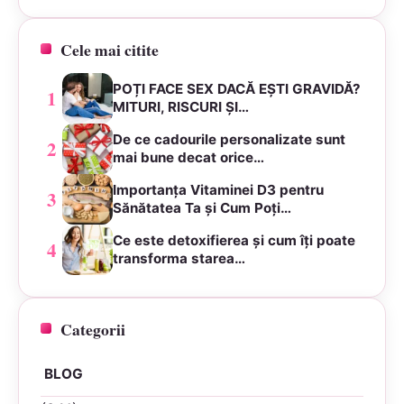
Cele mai citite
POȚI FACE SEX DACĂ EȘTI GRAVIDĂ?
1
MITURI, RISCURI ȘI…
De ce cadourile personalizate sunt
2
mai bune decat orice…
Importanța Vitaminei D3 pentru
3
Sănătatea Ta și Cum Poți…
Ce este detoxifierea și cum îți poate
4
transforma starea…
Categorii
BLOG