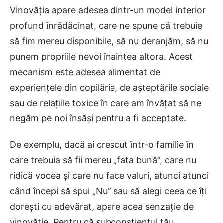
Vinovăția apare adesea dintr-un model interior
profund înrădăcinat, care ne spune că trebuie
să fim mereu disponibile, să nu deranjăm, să nu
punem propriile nevoi înaintea altora. Acest
mecanism este adesea alimentat de
experiențele din copilărie, de așteptările sociale
sau de relațiile toxice în care am învățat să ne
negăm pe noi însăși pentru a fi acceptate.
De exemplu, dacă ai crescut într-o familie în
care trebuia să fii mereu „fata bună”, care nu
ridică vocea și care nu face valuri, atunci atunci
când începi să spui „Nu” sau să alegi ceea ce îți
dorești cu adevărat, apare acea senzație de
vinovăție. Pentru că subconștientul tău