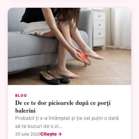
BLOG
De ce te dor picioarele după ce porți
balerini
Probabil ți s-a întâmplat și ție cel puțin o dată
să te bucuri de o zi…
Citește →
25 iulie 2026