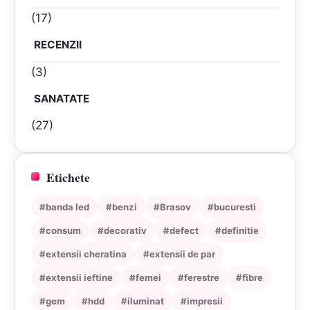
(17)
RECENZII
(3)
SANATATE
(27)
Etichete
#banda led
#benzi
#Brasov
#bucuresti
#consum
#decorativ
#defect
#definitie
#extensii cheratina
#extensii de par
#extensii ieftine
#femei
#ferestre
#fibre
#gem
#hdd
#iluminat
#impresii