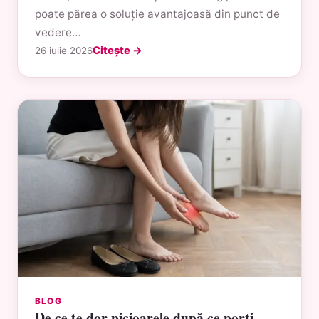
poate părea o soluție avantajoasă din punct de
vedere…
Citește →
26 iulie 2026
BLOG
De ce te dor picioarele după ce porți