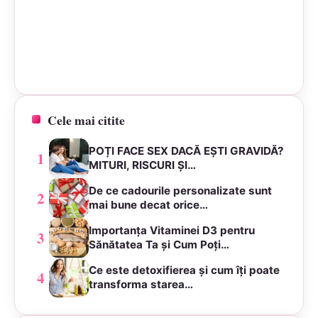
Cele mai citite
POȚI FACE SEX DACĂ EȘTI GRAVIDĂ?
1
MITURI, RISCURI ȘI…
De ce cadourile personalizate sunt
2
mai bune decat orice…
Importanța Vitaminei D3 pentru
3
Sănătatea Ta și Cum Poți…
Ce este detoxifierea și cum îți poate
4
transforma starea…