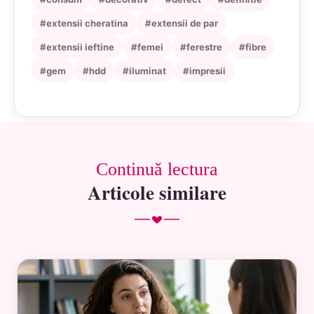
#extensii cheratina
#extensii de par
#extensii ieftine
#femei
#ferestre
#fibre
#gem
#hdd
#iluminat
#impresii
Continuă lectura
Articole similare