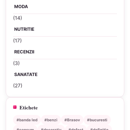
MODA
(14)
NUTRITIE
(17)
RECENZII
(3)
SANATATE
(27)
Etichete
#banda led
#benzi
#Brasov
#bucuresti
#consum
#decorativ
#defect
#definitie