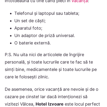
întotdeauna cu tine când pleci în
vacanță
:
Telefonul și laptopul sau tableta;
Un set de căști;
Aparatul foto;
Un adaptor de priză universal.
O baterie externă.
P.S. Nu uita nici de articolele de îngrijire
personală, și toate lucrurile care te fac să te
simți bine, medicamentele și toate lucrurile pe
care le folosești zilnic.
De asemenea, orice vacanță are nevoie și de o
cazare pe cinste! Iar dacă intenționezi să
vizitezi Vâlcea,
Hotel
Izvoare
este locul perfect