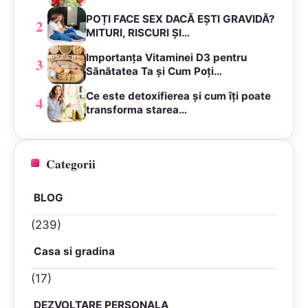
POȚI FACE SEX DACĂ EȘTI GRAVIDĂ?
2
MITURI, RISCURI ȘI…
Importanța Vitaminei D3 pentru
3
Sănătatea Ta și Cum Poți…
Ce este detoxifierea și cum îți poate
4
transforma starea…
Categorii
BLOG
(239)
Casa si gradina
(17)
DEZVOLTARE PERSONALA