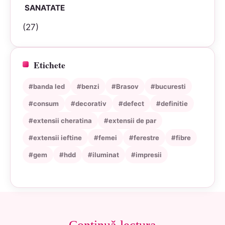
SANATATE
(27)
Etichete
#banda led
#benzi
#Brasov
#bucuresti
#consum
#decorativ
#defect
#definitie
#extensii cheratina
#extensii de par
#extensii ieftine
#femei
#ferestre
#fibre
#gem
#hdd
#iluminat
#impresii