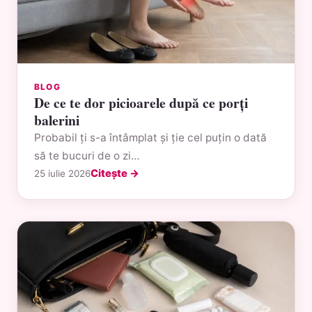
BLOG
De ce te dor picioarele după ce porți
balerini
Probabil ți s-a întâmplat și ție cel puțin o dată
să te bucuri de o zi…
Citește →
25 iulie 2026