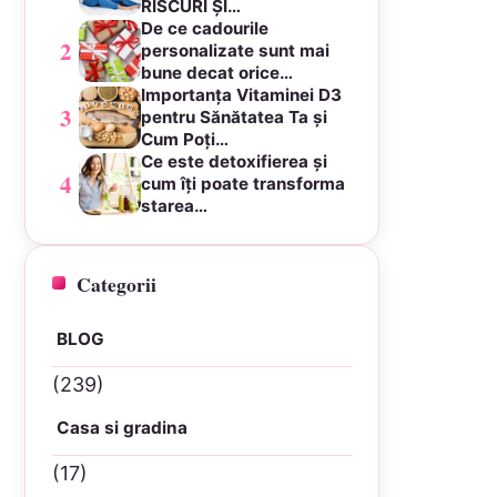
RISCURI ȘI…
De ce cadourile
2
personalizate sunt mai
bune decat orice…
Importanța Vitaminei D3
3
pentru Sănătatea Ta și
Cum Poți…
Ce este detoxifierea și
4
cum îți poate transforma
starea…
Categorii
BLOG
(239)
Casa si gradina
(17)