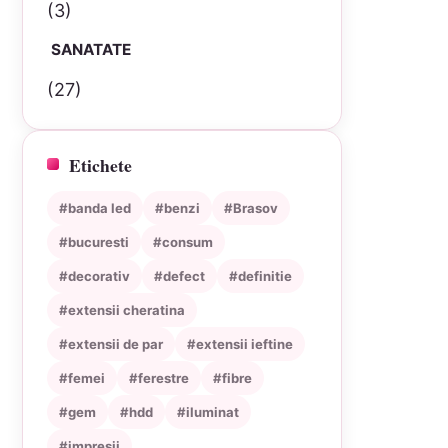
(3)
SANATATE
(27)
Etichete
#banda led
#benzi
#Brasov
#bucuresti
#consum
#decorativ
#defect
#definitie
#extensii cheratina
#extensii de par
#extensii ieftine
#femei
#ferestre
#fibre
#gem
#hdd
#iluminat
#impresii