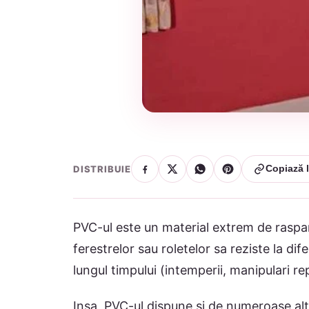
DISTRIBUIE
Copiază l
PVC-ul este un material extrem de raspand
ferestrelor sau roletelor sa reziste la dif
lungul timpului (intemperii, manipulari re
Insa, PVC-ul dispune si de numeroase alte