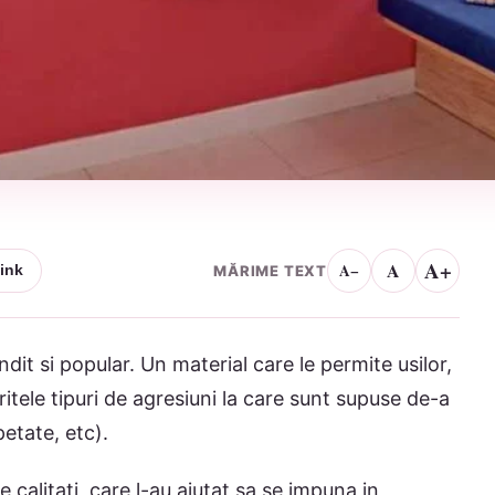
A+
A
A−
MĂRIME TEXT
ink
it si popular. Un material care le permite usilor,
eritele tipuri de agresiuni la care sunt supuse de-a
petate, etc).
 calitati, care l-au ajutat sa se impuna in