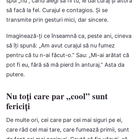
spui „nu”, când alegi să fii tu, le dai curaj și altora
să facă la fel. Curajul e contagios. Și se
transmite prin gesturi mici, dar sincere.
Imaginează-ți ce înseamnă ca, peste ani, cineva
să îți spună: „Am avut curajul să nu fumez
pentru că tu n-ai făcut-o.” Sau: „Mi-ai arătat că
pot fi eu, fără să mă pierd în anturaj.” Asta da
putere.
Nu toți care par „cool” sunt
fericiți
De multe ori, cei care par cei mai siguri pe ei,
care râd cel mai tare, care fumează primii, sunt