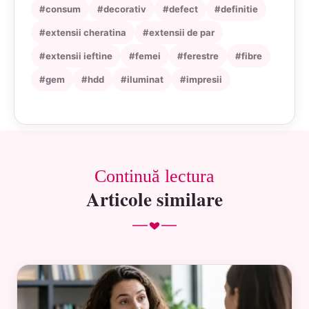
#consum
#decorativ
#defect
#definitie
#extensii cheratina
#extensii de par
#extensii ieftine
#femei
#ferestre
#fibre
#gem
#hdd
#iluminat
#impresii
Continuă lectura
Articole similare