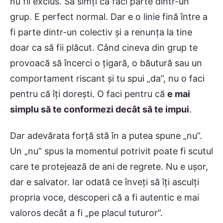
nu fii exclus. Să simți că faci parte dintr-un
grup. E perfect normal. Dar e o linie fină între a
fi parte dintr-un colectiv și a renunța la tine
doar ca să fii plăcut. Când cineva din grup te
provoacă să încerci o țigară, o băutură sau un
comportament riscant și tu spui „da”, nu o faci
pentru că îți dorești. O faci pentru că
e mai
simplu să te conformezi decât să te impui
.
Dar adevărata forță stă în a putea spune „nu”.
Un „nu” spus la momentul potrivit poate fi scutul
care te protejează de ani de regrete. Nu e ușor,
dar e salvator. Iar odată ce înveți să îți asculți
propria voce, descoperi că a fi autentic e mai
valoros decât a fi „pe placul tuturor”.