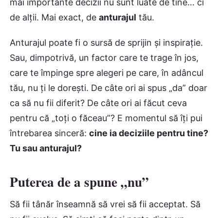
mai importante decizii nu sunt luate de tine… ci
de alții. Mai exact, de
anturajul
tău.
Anturajul poate fi o sursă de sprijin și inspirație.
Sau, dimpotrivă, un factor care te trage în jos,
care te împinge spre alegeri pe care, în adâncul
tău, nu ți le dorești. De câte ori ai spus „da” doar
ca să nu fii diferit? De câte ori ai făcut ceva
pentru că „toți o făceau”? E momentul să îți pui
întrebarea sinceră:
cine ia deciziile pentru tine?
Tu sau anturajul?
Puterea de a spune „nu”
Să fii tânăr înseamnă să vrei să fii acceptat. Să