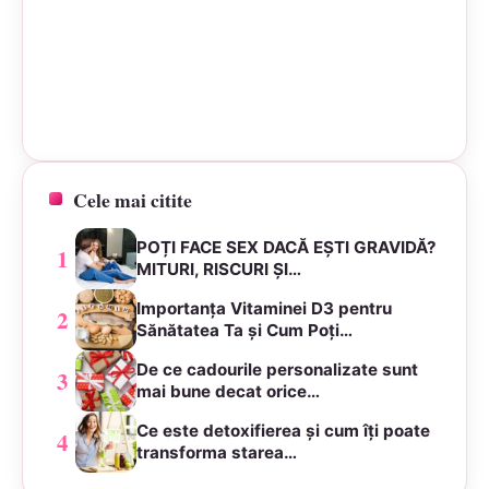
Cele mai citite
POȚI FACE SEX DACĂ EȘTI GRAVIDĂ?
1
MITURI, RISCURI ȘI…
Importanța Vitaminei D3 pentru
2
Sănătatea Ta și Cum Poți…
De ce cadourile personalizate sunt
3
mai bune decat orice…
Ce este detoxifierea și cum îți poate
4
transforma starea…