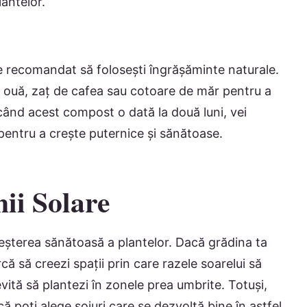
lantelor.
te recomandat să folosești îngrășăminte naturale.
 de ouă, zaț de cafea sau cotoare de măr pentru a
când acest compost o dată la două luni, vei
 pentru a crește puternice și sănătoase.
ii Solare
eșterea sănătoasă a plantelor. Dacă grădina ta
că să creezi spații prin care razele soarelui să
vită să plantezi în zonele prea umbrite. Totuși,
ă poți alege soiuri care se dezvoltă bine în astfel