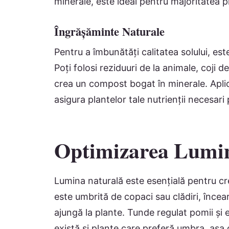
minerale, este ideal pentru majoritatea p
Îngrășăminte Naturale
Pentru a îmbunătăți calitatea solului, es
Poți folosi reziduuri de la animale, coji
crea un compost bogat în minerale. Apli
asigura plantelor tale nutrienții necesari
Optimizarea Lumin
Lumina naturală este esențială pentru cr
este umbrită de copaci sau clădiri, încear
ajungă la plante. Tunde regulat pomii și e
există și plante care preferă umbra, așa c