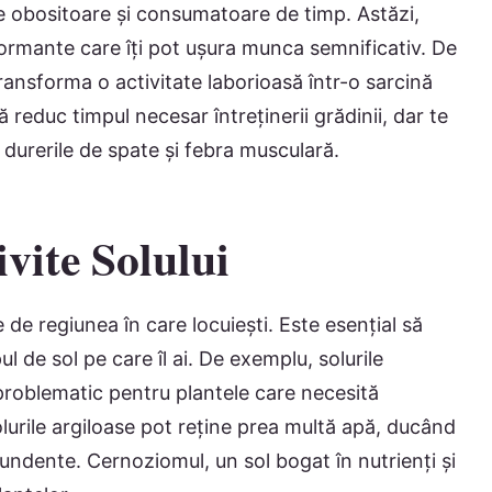
ate obositoare și consumatoare de timp. Astăzi,
formante care îți pot ușura munca semnificativ. De
ansforma o activitate laborioasă într-o sarcină
ă reduc timpul necesar întreținerii grădinii, dar te
d durerile de spate și febra musculară.
ivite Solului
e de regiunea în care locuiești. Este esențial să
l de sol pe care îl ai. De exemplu, solurile
 problematic pentru plantele care necesită
lurile argiloase pot reține prea multă apă, ducând
bundente. Cernoziomul, un sol bogat în nutrienți și