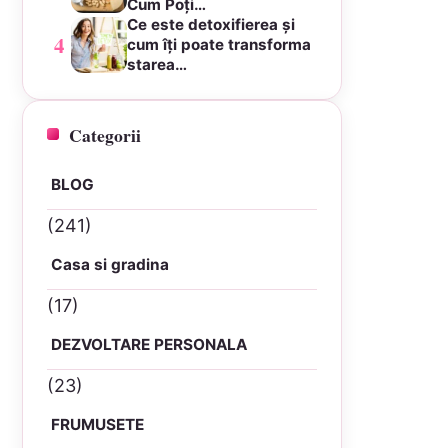
Cum Poți…
Ce este detoxifierea și
4
cum îți poate transforma
starea…
Categorii
BLOG
(241)
Casa si gradina
(17)
DEZVOLTARE PERSONALA
(23)
FRUMUSETE