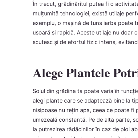
În trecut, grădinăritul putea fi o activit
mulțumită tehnologiei, există utilaje per
exemplu, o mașină de tuns iarba poate tr
ușoară și rapidă. Aceste utilaje nu doar c
scutesc și de efortul fizic intens, evitân
Alege Plantele Potr
Solul din grădina ta poate varia în funcți
alegi plante care se adaptează bine la tipu
nisipoase nu rețin apa, ceea ce poate fi
umezeală constantă. Pe de altă parte, so
la putrezirea rădăcinilor în caz de ploi a