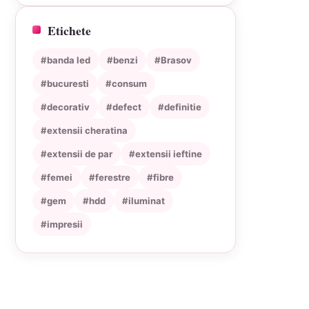
Etichete
#banda led
#benzi
#Brasov
#bucuresti
#consum
#decorativ
#defect
#definitie
#extensii cheratina
#extensii de par
#extensii ieftine
#femei
#ferestre
#fibre
#gem
#hdd
#iluminat
#impresii