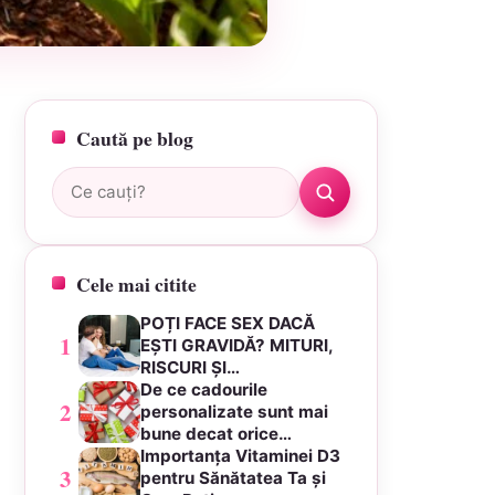
Caută pe blog
Caută:
Cele mai citite
POȚI FACE SEX DACĂ
1
EȘTI GRAVIDĂ? MITURI,
RISCURI ȘI…
De ce cadourile
2
personalizate sunt mai
bune decat orice…
Importanța Vitaminei D3
3
pentru Sănătatea Ta și