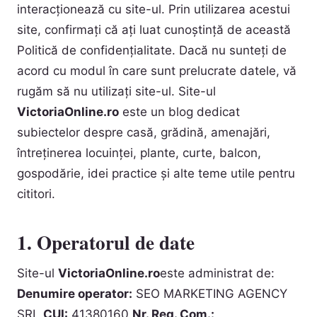
interacționează cu site-ul. Prin utilizarea acestui
site, confirmați că ați luat cunoștință de această
Politică de confidențialitate. Dacă nu sunteți de
acord cu modul în care sunt prelucrate datele, vă
rugăm să nu utilizați site-ul. Site-ul
VictoriaOnline.ro
este un blog dedicat
subiectelor despre casă, grădină, amenajări,
întreținerea locuinței, plante, curte, balcon,
gospodărie, idei practice și alte teme utile pentru
cititori.
1. Operatorul de date
Site-ul
VictoriaOnline.ro
este administrat de:
Denumire operator:
SEO MARKETING AGENCY
SRL
CUI:
41380160
Nr. Reg. Com.: